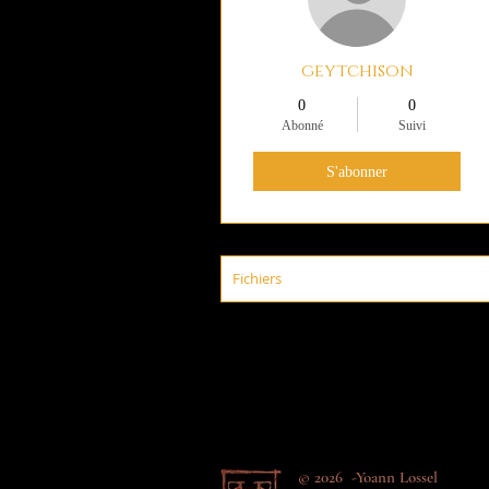
geytchison
0
0
Abonné
Suivi
S'abonner
Fichiers
© 2026 -Yoann Lossel