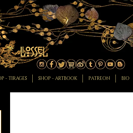
P - TIRAGES
SHOP - ARTBOOK
PATREON
BIO